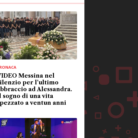
RONACA
VIDEO Messina nel
ilenzio per l’ultimo
bbraccio ad Alessandra.
l sogno di una vita
pezzato a ventun anni