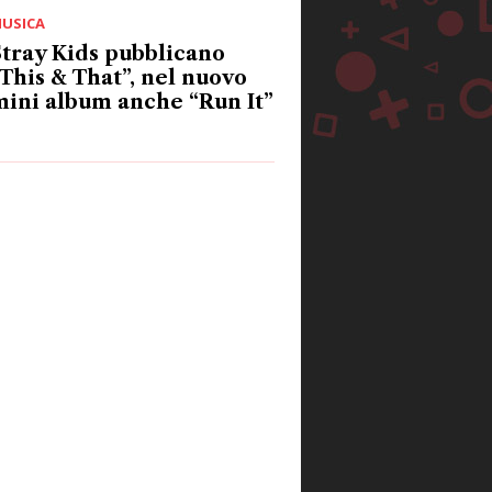
USICA
tray Kids pubblicano
This & That”, nel nuovo
ini album anche “Run It”