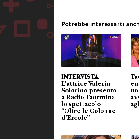
Potrebbe interessarti anch
INTERVISTA
Ta
L’attrice Valeria
en
Solarino presenta
un
a Radio Taormina
avv
lo spettacolo
ag
“Oltre le Colonne
d’Ercole”