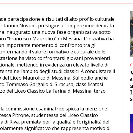
e partecipazione e risultati di alto profilo culturale
loritanum Novum, prestigiosa competizione dedicata
o ha inaugurato una nuova fase organizzativa sotto
sico “Francesco Maurolico” di Messina. L’iniziativa ha
un importante momento di confronto tra gli
i, confermando il valore formativo e culturale delle
stazione ha visto confrontarsi giovani provenienti
regionale, mettendo in evidenza un elevato livello di
C
za nell’ambito degli studi classici. A conquistare il
 del Liceo Maurolico di Messina. Sul podio anche
s
co Tommaso Gargallo di Siracusa, classificatasi
a
 del Liceo Classico La Farina di Messina, terzo
I
s
alla commissione esaminatrice spicca la menzione
cesca Pitrone, studentessa del Liceo Classico
di Riva, premiata per la qualità e l’originalità del
colarmente significativo che rappresenta motivo di