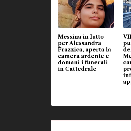
Messina in lutto
VI
per Alessandra
pu
Frazzica, aperta la
de
camera ardente e
Me
domani i funerali
ca
in Cattedrale
pr
in
ap