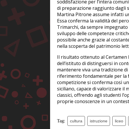
soddisfazione per l’intera comunit
di preparazione raggiunto dagli s
Martina Pitrone assume infatti un
Essa conferma la validità del per
Trimarchi, da sempre impegnato n
sviluppo delle competenze critich
possibile anche grazie al costant
nella scoperta del patrimonio lett
Il risultato ottenuto al Certamen
dell’istituto di distinguersi in co
mantenere viva una tradizione di
riferimento fondamentale per la 
competizione si conferma così un
siciliano, capace di valorizzare il
classici, offrendo agli studenti l’
proprie conoscenze in un contest
Tag:
cultura
istruzione
liceo