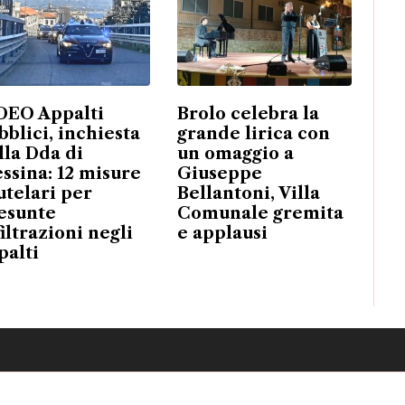
DEO Appalti
Brolo celebra la
bblici, inchiesta
grande lirica con
lla Dda di
un omaggio a
ssina: 12 misure
Giuseppe
utelari per
Bellantoni, Villa
esunte
Comunale gremita
filtrazioni negli
e applausi
palti