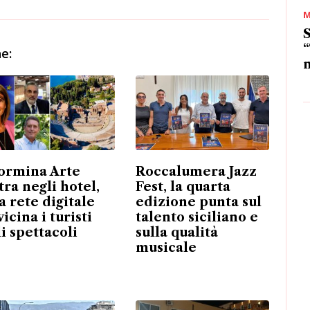
M
S
“
e:
m
ormina Arte
Roccalumera Jazz
tra negli hotel,
Fest, la quarta
a rete digitale
edizione punta sul
icina i turisti
talento siciliano e
li spettacoli
sulla qualità
musicale