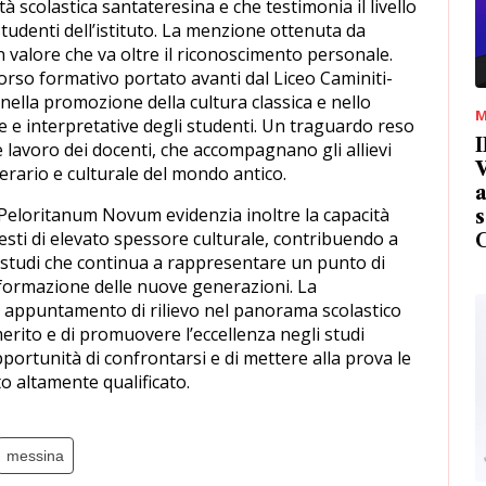
à scolastica santateresina e che testimonia il livello
tudenti dell’istituto. La menzione ottenuta da
 valore che va oltre il riconoscimento personale.
corso formativo portato avanti dal Liceo Caminiti-
ella promozione della cultura classica e nello
M
e e interpretative degli studenti. Un traguardo reso
I
e lavoro dei docenti, che accompagnano gli allievi
V
erario e culturale del mondo antico.
a
 Peloritanum Novum evidenzia inoltre la capacità
s
ntesti di elevato spessore culturale, contribuendo a
 studi che continua a rappresentare un punto di
formazione delle nuove generazioni. La
 appuntamento di rilievo nel panorama scolastico
 merito e di promuovere l’eccellenza negli studi
opportunità di confrontarsi e di mettere alla prova le
o altamente qualificato.
messina