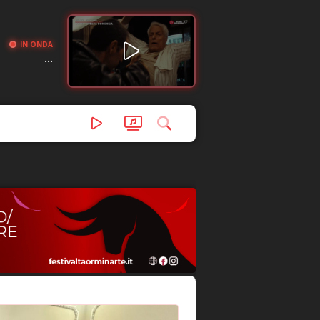
IN ONDA
...