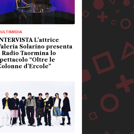
ULTIMEDIA
NTERVISTA L’attrice
aleria Solarino presenta
 Radio Taormina lo
pettacolo “Oltre le
Colonne d’Ercole”