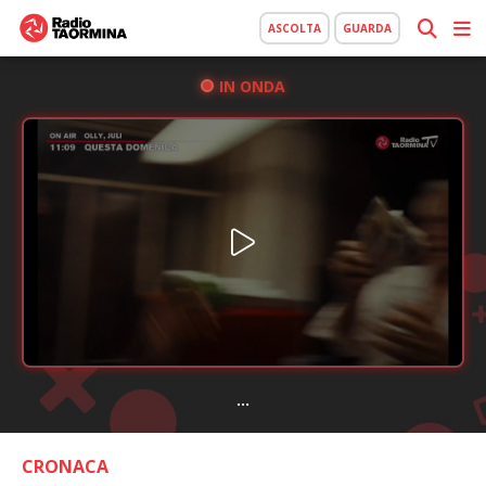
ASCOLTA
GUARDA
IN ONDA
...
CRONACA