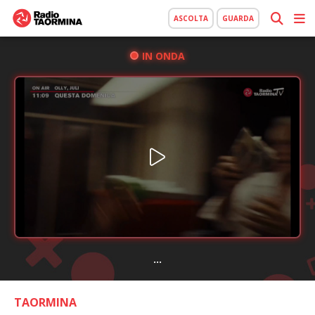
ASCOLTA
GUARDA
IN ONDA
...
TAORMINA