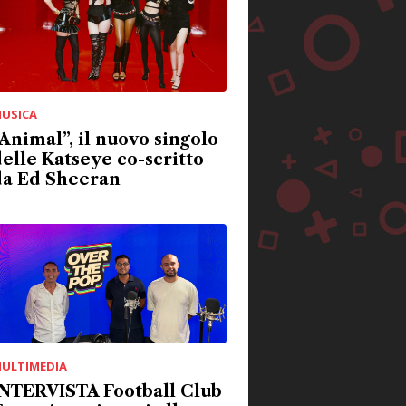
USICA
Animal”, il nuovo singolo
elle Katseye co-scritto
da Ed Sheeran
ULTIMEDIA
INTERVISTA Football Club