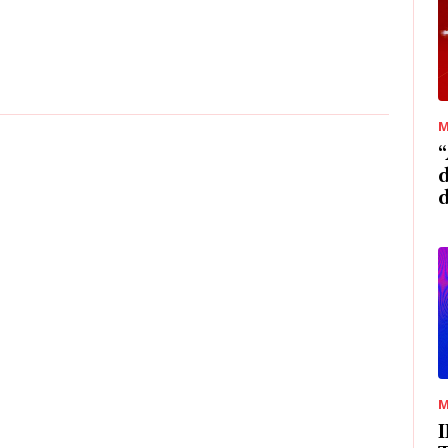
M
“
d
M