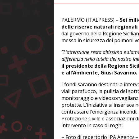
PALERMO (ITALPRESS) –
Sei mil
delle riserve naturali regionali
dal governo della Regione Sicilian
messa in sicurezza dei polmoni verd
“L’attenzione resta altissima e siam
differenza nella tutela del nostro i
il presidente della Regione Sici
e all’Ambiente, Giusi Savarino.
I fondi saranno destinati a inte
viali parafuoco, la pulizia dei sot
monitoraggio e videosorveglianza,
protette. L’iniziativa si inserisce
contrastare l’emergenza incendi, 
Protezione Civile e associazioni 
intervento in caso di roghi.
– Foto di repertorio IPA Agency –