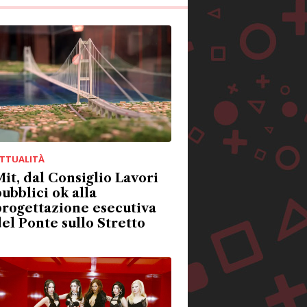
TTUALITÀ
it, dal Consiglio Lavori
ubblici ok alla
rogettazione esecutiva
el Ponte sullo Stretto