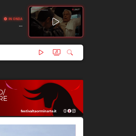
IN ONDA
...