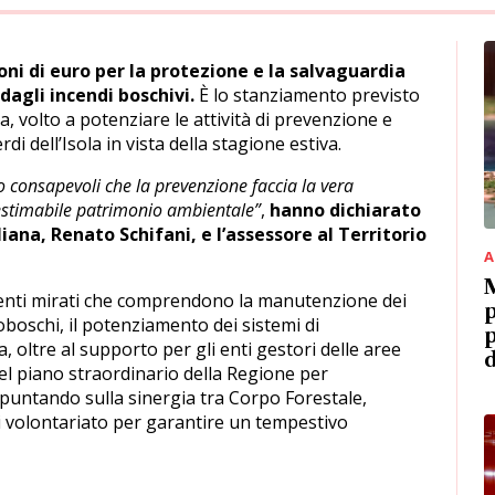
ioni di euro per la protezione e la salvaguardia
 dagli incendi boschivi.
È lo stanziamento previsto
a, volto a potenziare le attività di prevenzione e
i dell’Isola in vista della stagione estiva.
o consapevoli che la prevenzione faccia la vera
nestimabile patrimonio ambientale”
,
hanno dichiarato
liana, Renato Schifani, e l’assessore al Territorio
A
M
rventi mirati che comprendono la manutenzione dei
p
toboschi, il potenziamento dei sistemi di
p
 oltre al supporto per gli enti gestori delle aree
d
 nel piano straordinario della Regione per
puntando sulla sinergia tra Corpo Forestale,
di volontariato per garantire un tempestivo