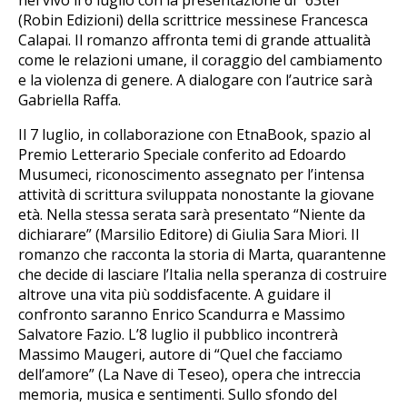
nel vivo il 6 luglio con la presentazione di “63ter”
(Robin Edizioni) della scrittrice messinese Francesca
Calapai. Il romanzo affronta temi di grande attualità
come le relazioni umane, il coraggio del cambiamento
e la violenza di genere. A dialogare con l’autrice sarà
Gabriella Raffa.
Il 7 luglio, in collaborazione con EtnaBook, spazio al
Premio Letterario Speciale conferito ad Edoardo
Musumeci, riconoscimento assegnato per l’intensa
attività di scrittura sviluppata nonostante la giovane
età. Nella stessa serata sarà presentato “Niente da
dichiarare” (Marsilio Editore) di Giulia Sara Miori. Il
romanzo che racconta la storia di Marta, quarantenne
che decide di lasciare l’Italia nella speranza di costruire
altrove una vita più soddisfacente. A guidare il
confronto saranno Enrico Scandurra e Massimo
Salvatore Fazio. L’8 luglio il pubblico incontrerà
Massimo Maugeri, autore di “Quel che facciamo
dell’amore” (La Nave di Teseo), opera che intreccia
memoria, musica e sentimenti. Sullo sfondo del