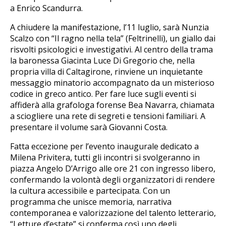
a Enrico Scandurra.
A chiudere la manifestazione, l’11 luglio, sarà Nunzia
Scalzo con “Il ragno nella tela” (Feltrinelli), un giallo dai
risvolti psicologici e investigativi. Al centro della trama
la baronessa Giacinta Luce Di Gregorio che, nella
propria villa di Caltagirone, rinviene un inquietante
messaggio minatorio accompagnato da un misterioso
codice in greco antico. Per fare luce sugli eventi si
affiderà alla grafologa forense Bea Navarra, chiamata
a sciogliere una rete di segreti e tensioni familiari. A
presentare il volume sarà Giovanni Costa.
Fatta eccezione per l’evento inaugurale dedicato a
Milena Privitera, tutti gli incontri si svolgeranno in
piazza Angelo D’Arrigo alle ore 21 con ingresso libero,
confermando la volontà degli organizzatori di rendere
la cultura accessibile e partecipata. Con un
programma che unisce memoria, narrativa
contemporanea e valorizzazione del talento letterario,
“Letture d’estate” si conferma così uno degli