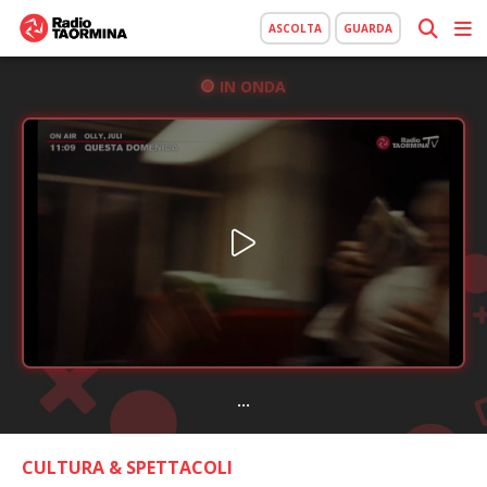
ASCOLTA
GUARDA
IN ONDA
...
CULTURA & SPETTACOLI