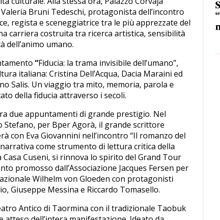
ità culturale. Alla stessa ora, Palazzo Corvaja
S
n Valeria Bruni Tedeschi, protagonista dell’incontro
“
ce, regista e sceneggiatrice tra le più apprezzate del
m
arriera costruita tra ricerca artistica, sensibilità
ità dell’animo umano.
puntamento
“
Fiducia: la trama invisibile dell’umano”,
ltura italiana: Cristina Dell’Acqua, Dacia Maraini ed
o Salis. Un viaggio tra mito, memoria, parola e
ato della fiducia attraverso i secoli.
 tra due appuntamenti di grande prestigio. Nel
o Stefano, per Bper Agorà, il grande scrittore
à con Eva Giovannini nell’incontro “Il romanzo del
 narrativa come strumento di lettura critica della
Casa Cuseni, si rinnova lo spirito del Grand Tour
vento promosso dall’Associazione Jacques Fersen per
nazionale Wilhelm von Gloeden con protagonisti
io, Giuseppe Messina e Riccardo Tomasello.
eatro Antico di Taormina con il tradizionale Taobuk
e atteso dell’intera manifestazione. Ideato da