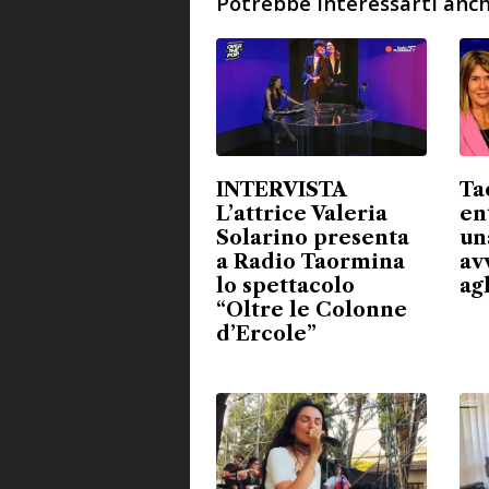
Potrebbe interessarti anch
INTERVISTA
Ta
L’attrice Valeria
en
Solarino presenta
un
a Radio Taormina
avv
lo spettacolo
ag
“Oltre le Colonne
d’Ercole”