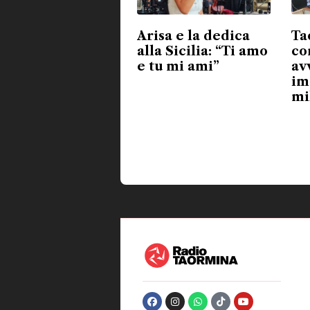
Arisa e la dedica
Ta
alla Sicilia: “Ti amo
co
e tu mi ami”
av
im
mi