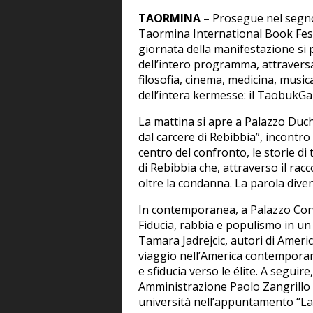
TAORMINA –
Prosegue nel segno 
Taormina International Book Festi
giornata della manifestazione si 
dell’intero programma, attraversan
filosofia, cinema, medicina, musi
dell’intera kermesse: il TaobukGal
La mattina si apre a Palazzo Duch
dal carcere di Rebibbia”, incontro
centro del confronto, le storie di
di Rebibbia che, attraverso il racc
oltre la condanna. La parola diven
In contemporanea, a Palazzo Corva
Fiducia, rabbia e populismo in un
Tamara Jadrejcic, autori di Ameri
viaggio nell’America contemporanea
e sfiducia verso le élite. A seguir
Amministrazione Paolo Zangrillo i
università nell’appuntamento “La