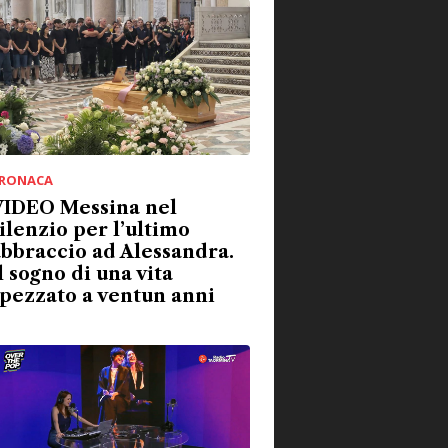
RONACA
VIDEO Messina nel
ilenzio per l’ultimo
bbraccio ad Alessandra.
l sogno di una vita
pezzato a ventun anni