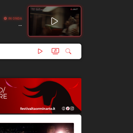
IN ONDA
...