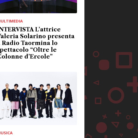
ULTIMEDIA
NTERVISTA L’attrice
aleria Solarino presenta
 Radio Taormina lo
pettacolo “Oltre le
Colonne d’Ercole”
USICA