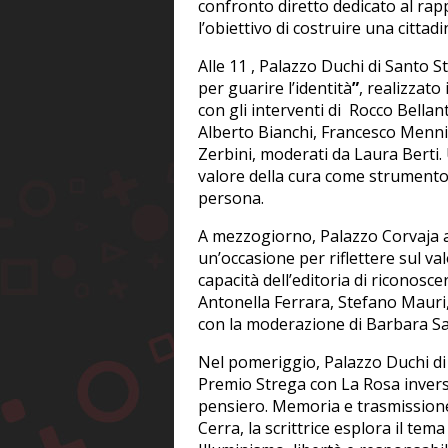
confronto diretto dedicato al rap
l’obiettivo di costruire una citta
Alle 11 , Palazzo Duchi di Santo S
per guarire l’identità
”
, realizzat
con gli interventi di Rocco Bellan
Alberto Bianchi, Francesco Mennin
Zerbini, moderati da Laura Berti.
valore della cura come strumento d
persona.
A mezzogiorno, Palazzo Corvaja ac
un’occasione per riflettere sul valo
capacità dell’editoria di riconosc
Antonella Ferrara, Stefano Mauri
con la moderazione di Barbara Sa
Nel pomeriggio, Palazzo Duchi di
Premio Strega con La Rosa inversa
pensiero. Memoria e trasmissione
Cerra, la scrittrice esplora il te