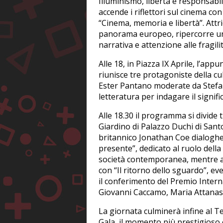
Illuminismo, libertà e responsabil
accende i riflettori sul cinema co
“Cinema, memoria e libertà”. Attri
panorama europeo, ripercorre una c
narrativa e attenzione alle fragil
Alle 18, in Piazza IX Aprile, l’ap
riunisce tre protagoniste della cu
Ester Pantano moderate da Stefan
letteratura per indagare il signific
Alle 18.30 il programma si divide
Giardino di Palazzo Duchi di Sant
britannico Jonathan Coe dialogher
presente”, dedicato al ruolo della
società contemporanea, mentre a 
con “Il ritorno dello sguardo”, e
il conferimento del Premio Inter
Giovanni Caccamo, Maria Attanas
La giornata culminerà infine al T
Gala, il momento più prestigioso 