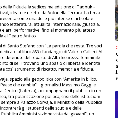
della Fiducia la sedicesima edizione di Taobuk –
val, ideato e diretto da Antonella Ferrara. La terza
presenta come una delle più intense e articolate
do letteratura, attualità internazionale, giustizia,
ca e arti performative, fino al momento più atteso
a al Teatro Antico.
i di Santo Stefano con “La parola che resta. Tre voci
C
 dedicato al libro
AS3
(Fandango) di Valerio Callieri. Al
 tre detenute del reparto di Alta Sicurezza femminile
s
onto di sé, ritrovano uno spazio di libertà e identità
a
ta così strumento di riscatto, memoria e fiducia.
I
s
ja, spazio alla geopolitica con “America in bilico.
 Paese che cambia”. I giornalisti Massimo Gaggi e
ca Dentro (Laterza), accompagnano il pubblico in un
, tra polarizzazione politica, crisi delle istituzioni
e, sempre a Palazzo Corvaja, il Ministro della Pubblica
ncontrerà gli studenti delle scuole e delle
 Pubblica Amministrazione vista dai giovani”, un