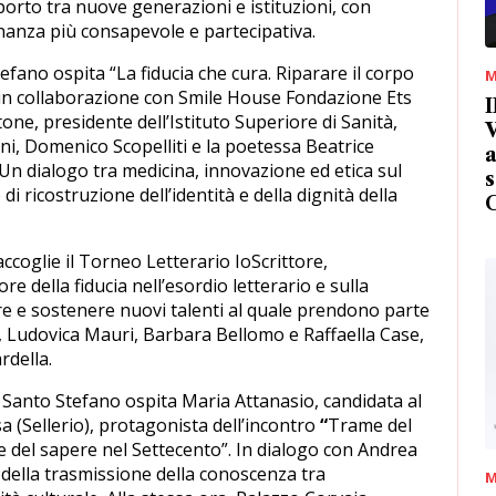
porto tra nuove generazioni e istituzioni, con
dinanza più consapevole e partecipativa.
tefano ospita “La fiducia che cura. Riparare il corpo
M
o in collaborazione con Smile House Fondazione Ets
I
tone, presidente dell’Istituto Superiore di Sanità,
V
i, Domenico Scopelliti e la poetessa Beatrice
a
 Un dialogo tra medicina, innovazione ed etica sul
s
i ricostruzione dell’identità e della dignità della
coglie il Torneo Letterario IoScrittore,
re della fiducia nell’esordio letterario e sulla
ere e sostenere nuovi talenti al quale prendono parte
, Ludovica Mauri, Barbara Bellomo e Raffaella Case,
rdella.
 Santo Stefano ospita Maria Attanasio, candidata al
 (Sellerio), protagonista dell’incontro
“
Trame del
 del sapere nel Settecento”. In dialogo con Andrea
ma della trasmissione della conoscenza tra
M