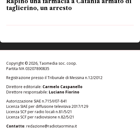
Rapinò una farmacia a Catania armato di
taglierino, un arresto
Copyright © 2026, Taomedia soc. coop.
Partita IVA 03207890835
Registrazione presso il Tribunale di Messina n.12/2012
Direttore editoriale:
Carmelo Caspanello
Direttore responsabile:
Luciano Fiorino
Autorizzazione SIAE n.715/I/07-841
Licenza SIAE per diffusione televisiva 2017/129
Licenza SCF per radio locali n.81/5/21
Licenza SCF per radiovisione n.82/5/21
Contatto
:
redazione@radiotaormina.it