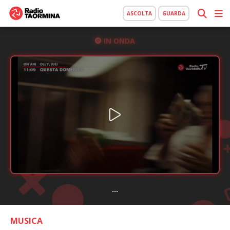
ASCOLTA
GUARDA
IN ONDA
...
MUSICA