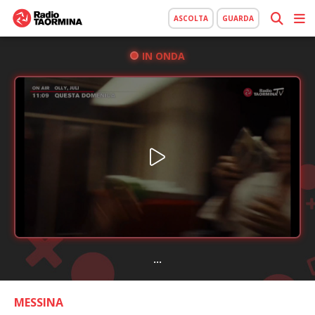
ASCOLTA
GUARDA
IN ONDA
...
MESSINA