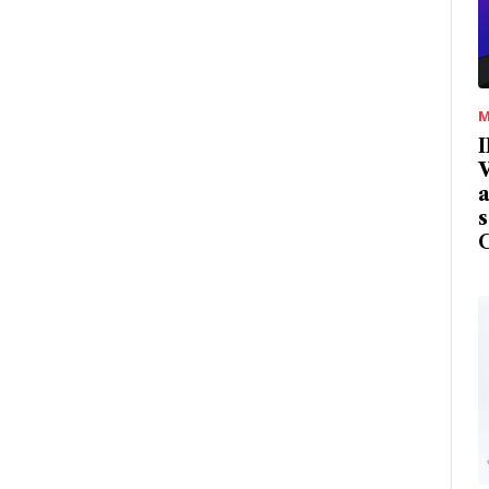
M
I
V
a
s