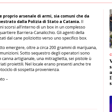
e proprio arsenale di armi, sia comuni che da
estrato dalla Polizia di Stato a Catania.
Il
i scorsi all’interno di un box in un complesso
quartiere Barriera-Canalicchio. Gli agenti della
ati dal cane poliziotto verso uno specifico box.
tto emergere, oltre a circa 200 grammi di marijuana,
 munizioni. Sotto sequestro degli operatori sono
C
n canna artigianale, una mitraglietta, sei pistole ù
ati proiettili. Nel locale erano presenti anche tre
s
tociclo di sospetta provenienza.
a
I
ato –
s