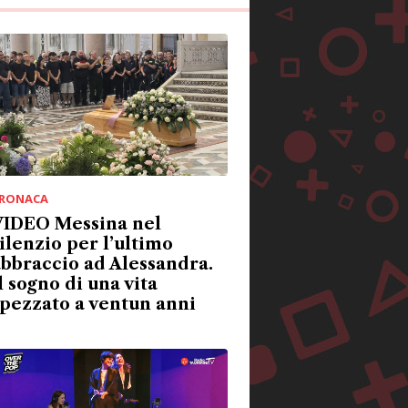
RONACA
VIDEO Messina nel
ilenzio per l’ultimo
bbraccio ad Alessandra.
l sogno di una vita
pezzato a ventun anni