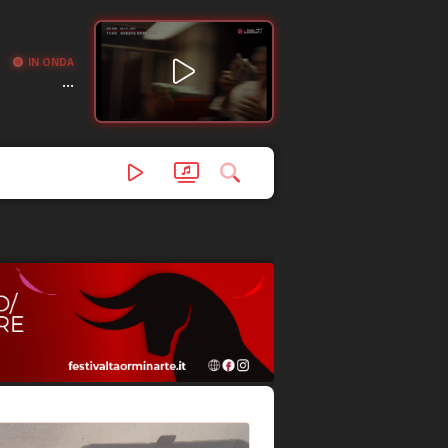
IN ONDA
...