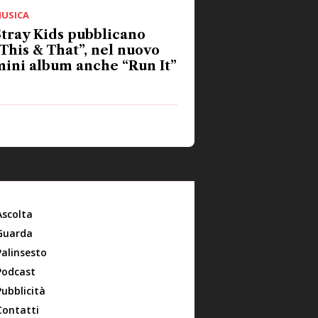
USICA
tray Kids pubblicano
This & That”, nel nuovo
ini album anche “Run It”
Ascolta
Guarda
Palinsesto
Podcast
Pubblicità
Contatti