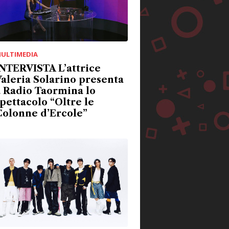
ULTIMEDIA
NTERVISTA L’attrice
aleria Solarino presenta
 Radio Taormina lo
pettacolo “Oltre le
Colonne d’Ercole”