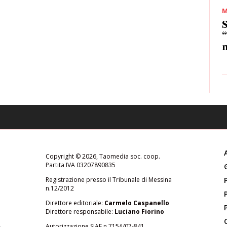
M
S
“
m
Copyright © 2026, Taomedia soc. coop.
Partita IVA 03207890835
Registrazione presso il Tribunale di Messina
n.12/2012
Direttore editoriale:
Carmelo Caspanello
Direttore responsabile:
Luciano Fiorino
Autorizzazione SIAE n.715/I/07-841