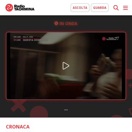
ASCOLTA
GUARDA
IN ONDA
...
CRONACA