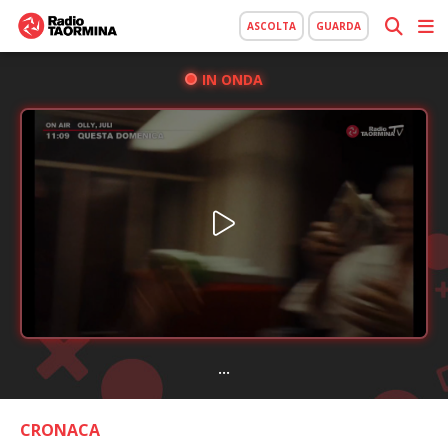
ASCOLTA
GUARDA
IN ONDA
...
CRONACA