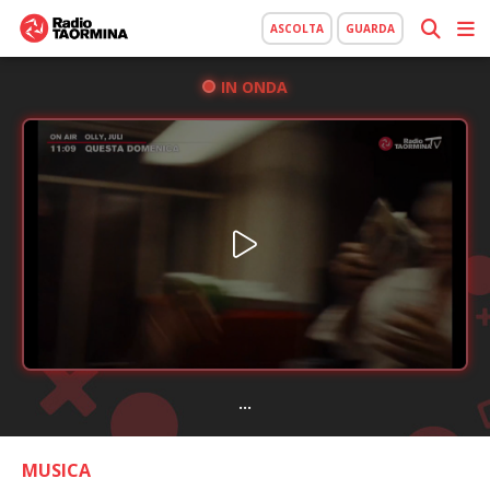
ASCOLTA
GUARDA
IN ONDA
...
MUSICA