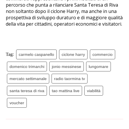
percorso che punta a rilanciare Santa Teresa di Riva
non soltanto dopo il ciclone Harry, ma anche in una
prospettiva di sviluppo duraturo e di maggiore qualità
della vita per cittadini, operatori economici e visitatori.
Tag:
carmelo caspanello
ciclone harry
commercio
domenico trimarchi
jonio messinese
lungomare
mercato settimanale
radio taormina tv
santa teresa di riva
tao mattina live
viabilità
voucher