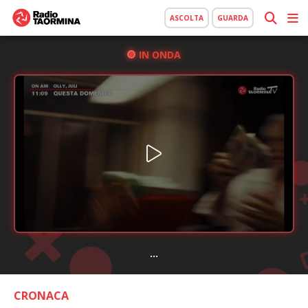
ASCOLTA
GUARDA
IN ONDA
...
CRONACA