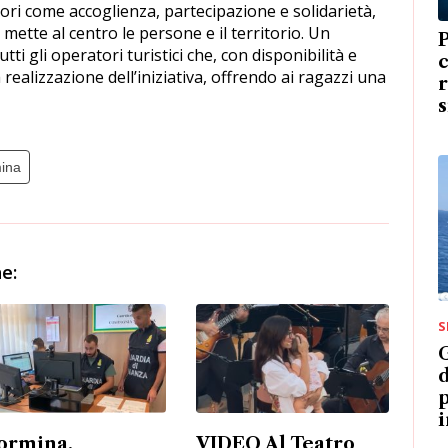
ri come accoglienza, partecipazione e solidarietà,
ette al centro le persone e il territorio. Un
tti gli operatori turistici che, con disponibilità e
 realizzazione dell’iniziativa, offrendo ai ragazzi una
r
ina
e:
S
G
d
p
i
ormina,
VIDEO Al Teatro