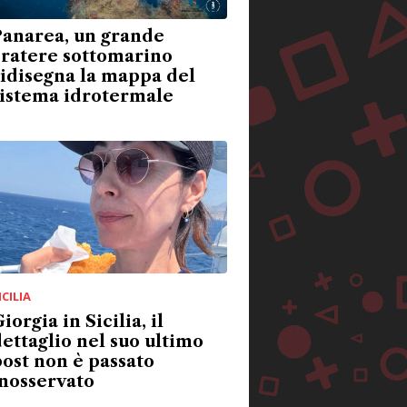
Panarea, un grande
cratere sottomarino
idisegna la mappa del
sistema idrotermale
ICILIA
iorgia in Sicilia, il
ettaglio nel suo ultimo
ost non è passato
nosservato