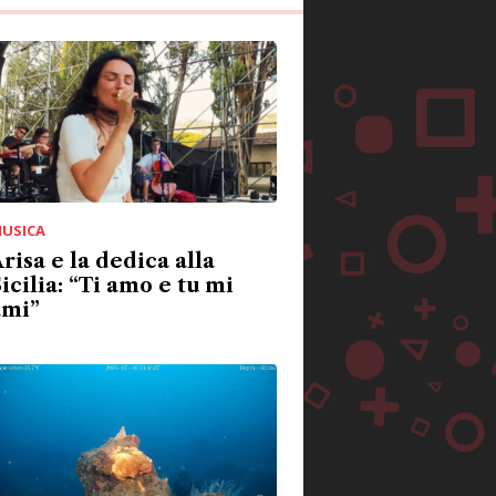
USICA
risa e la dedica alla
icilia: “Ti amo e tu mi
ami”