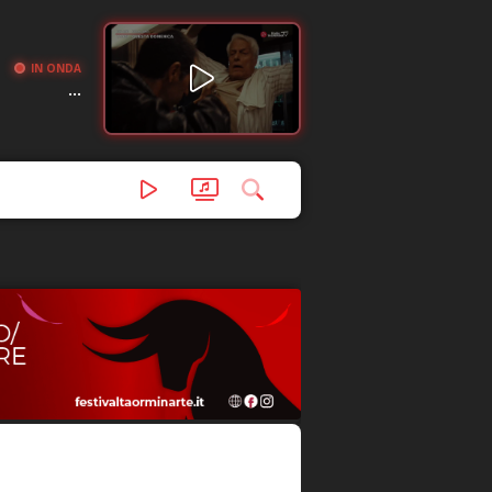
IN ONDA
...