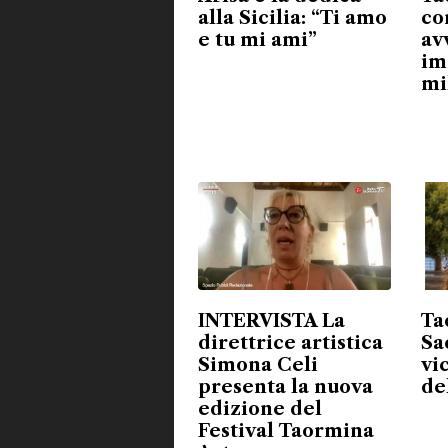
alla Sicilia: “Ti amo
co
e tu mi ami”
av
im
mi
INTERVISTA La
Ta
direttrice artistica
Sa
Simona Celi
vi
presenta la nuova
de
edizione del
Festival Taormina