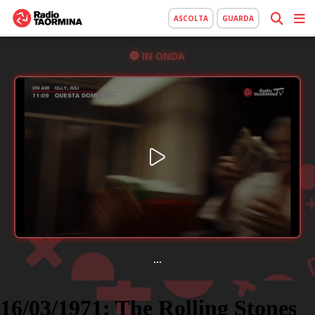
ASCOLTA
GUARDA
IN ONDA
...
16/03/1971: The Rolling Stones