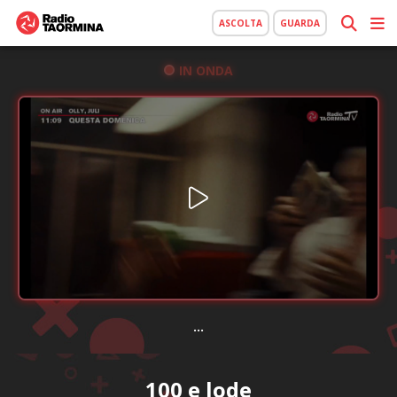
ASCOLTA
GUARDA
IN ONDA
...
100 e lode