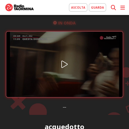
ASCOLTA
GUARDA
IN ONDA
...
acquedotto