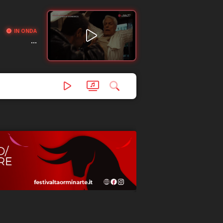
IN ONDA
...