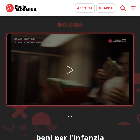
ASCOLTA
GUARDA
IN ONDA
...
beni per l’infanzia