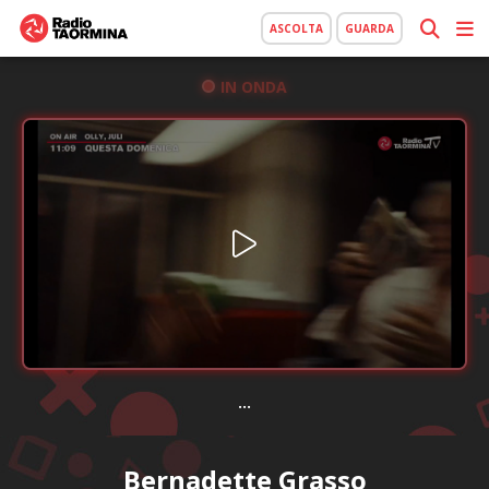
ASCOLTA
GUARDA
IN ONDA
...
Bernadette Grasso