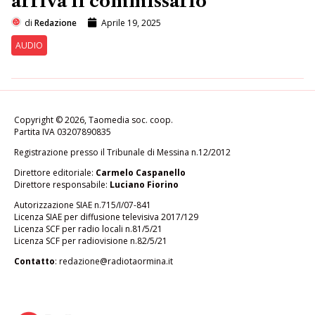
arriva il commissario
di
Redazione
Aprile 19, 2025
AUDIO
Copyright © 2026, Taomedia soc. coop.
Partita IVA 03207890835
Registrazione presso il Tribunale di Messina n.12/2012
Direttore editoriale:
Carmelo Caspanello
Direttore responsabile:
Luciano Fiorino
Autorizzazione SIAE n.715/I/07-841
Licenza SIAE per diffusione televisiva 2017/129
Licenza SCF per radio locali n.81/5/21
Licenza SCF per radiovisione n.82/5/21
Contatto
:
redazione@radiotaormina.it