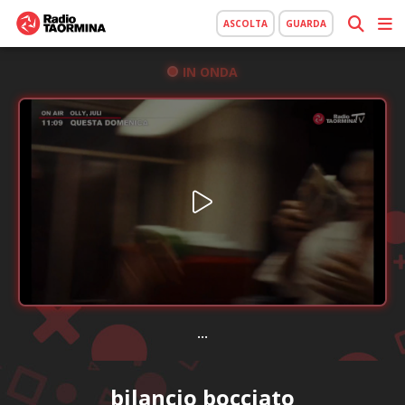
ASCOLTA
GUARDA
IN ONDA
...
bilancio bocciato