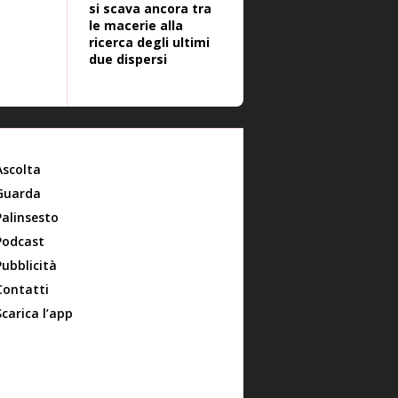
si scava ancora tra
le macerie alla
ricerca degli ultimi
due dispersi
Ascolta
Guarda
Palinsesto
Podcast
Pubblicità
Contatti
Scarica l’app