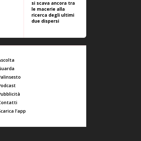
si scava ancora tra
le macerie alla
ricerca degli ultimi
due dispersi
Ascolta
Guarda
Palinsesto
Podcast
Pubblicità
Contatti
Scarica l’app