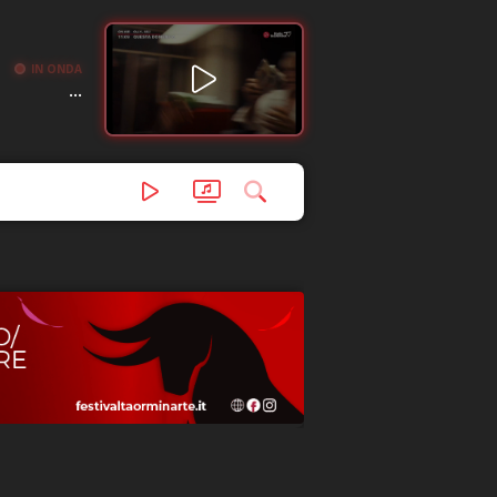
IN ONDA
...
a