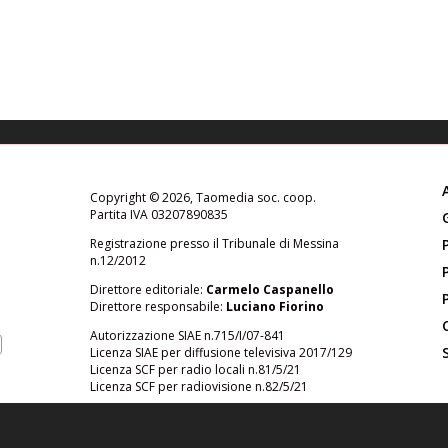
Copyright © 2026, Taomedia soc. coop.
Partita IVA 03207890835
Registrazione presso il Tribunale di Messina
n.12/2012
Direttore editoriale:
Carmelo Caspanello
Direttore responsabile:
Luciano Fiorino
Autorizzazione SIAE n.715/I/07-841
Licenza SIAE per diffusione televisiva 2017/129
Licenza SCF per radio locali n.81/5/21
Licenza SCF per radiovisione n.82/5/21
Contatto
:
redazione@radiotaormina.it