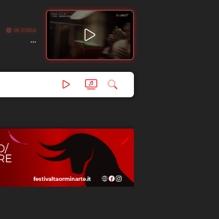
IN ONDA
...