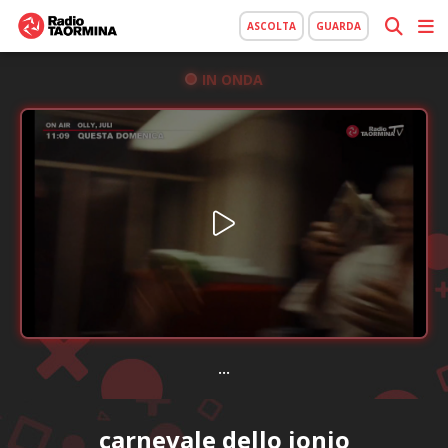
ASCOLTA
GUARDA
IN ONDA
...
carnevale dello jonio