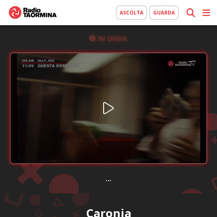
ASCOLTA
GUARDA
IN ONDA
...
Caronia