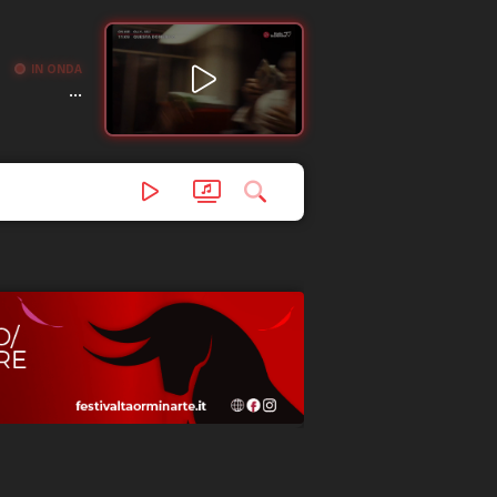
IN ONDA
...