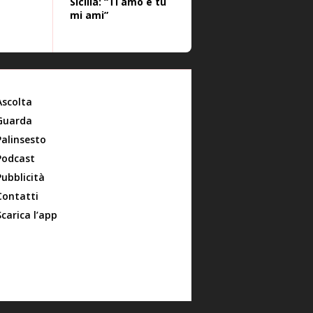
Sicilia: “Ti amo e tu
mi ami”
Ascolta
Guarda
Palinsesto
Podcast
Pubblicità
Contatti
Scarica l’app