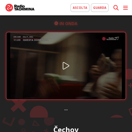
ASCOLTA
GUARDA
IN ONDA
...
Čechov