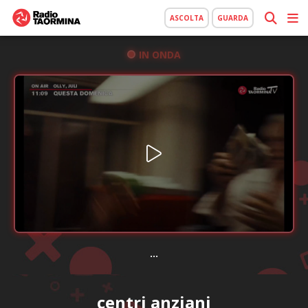
ASCOLTA
GUARDA
IN ONDA
...
centri anziani