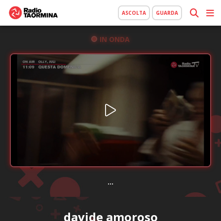
ASCOLTA
GUARDA
IN ONDA
...
davide amoroso