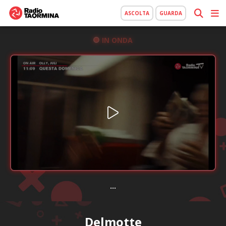
ASCOLTA
GUARDA
IN ONDA
...
Delmotte