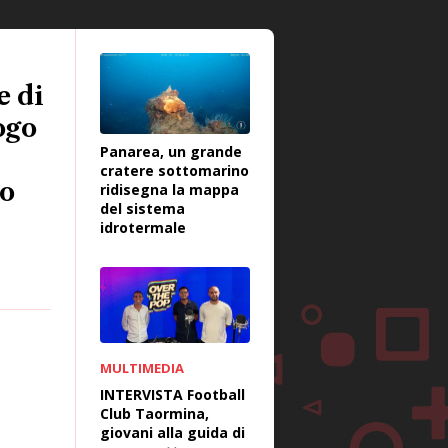
e di
ogo
Panarea, un grande
cratere sottomarino
to
ridisegna la mappa
del sistema
idrotermale
MULTIMEDIA
INTERVISTA Football
Club Taormina,
giovani alla guida di