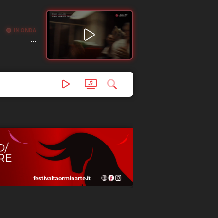
IN ONDA
...