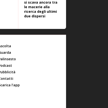
si scava ancora tra
le macerie alla
ricerca degli ultimi
due dispersi
Ascolta
Guarda
Palinsesto
Podcast
Pubblicità
Contatti
Scarica l’app