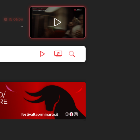
IN ONDA
...