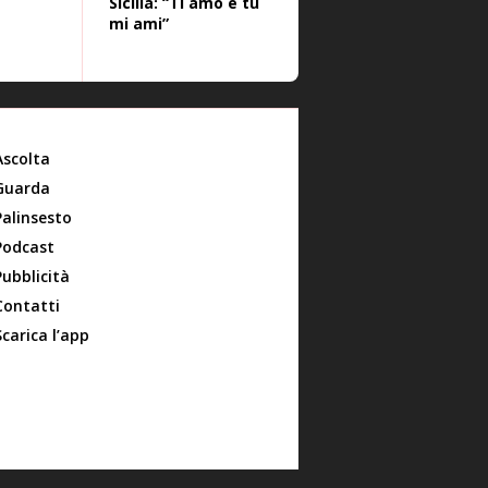
Sicilia: “Ti amo e tu
mi ami”
Ascolta
Guarda
Palinsesto
Podcast
Pubblicità
Contatti
Scarica l’app