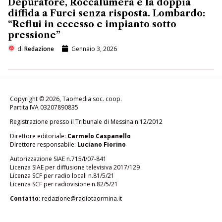
Depuratore, Roccalumera e la doppia
diffida a Furci senza risposta. Lombardo:
“Reflui in eccesso e impianto sotto
pressione”
di
Redazione
Gennaio 3, 2026
Copyright © 2026, Taomedia soc. coop.
Partita IVA 03207890835
Registrazione presso il Tribunale di Messina n.12/2012
Direttore editoriale:
Carmelo Caspanello
Direttore responsabile:
Luciano Fiorino
Autorizzazione SIAE n.715/I/07-841
Licenza SIAE per diffusione televisiva 2017/129
Licenza SCF per radio locali n.81/5/21
Licenza SCF per radiovisione n.82/5/21
Contatto
:
redazione@radiotaormina.it