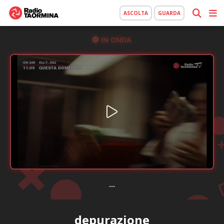
ASCOLTA
GUARDA
IN ONDA
...
depurazione