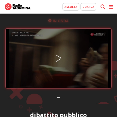
ASCOLTA
GUARDA
IN ONDA
...
dibattito pubblico