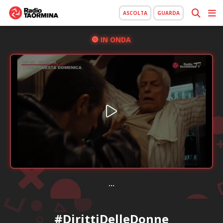
ASCOLTA
GUARDA
IN ONDA
...
#DirittiDelleDonne