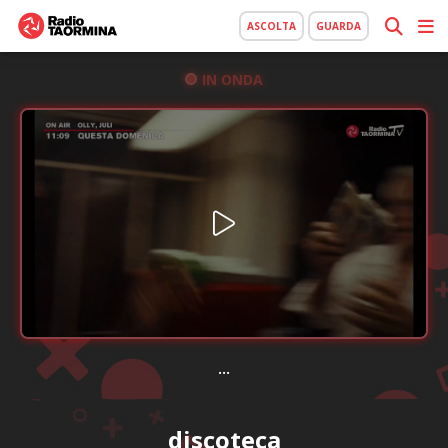
ASCOLTA
GUARDA
IN ONDA
...
discoteca