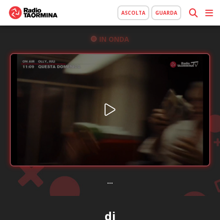
ASCOLTA
GUARDA
IN ONDA
...
dj