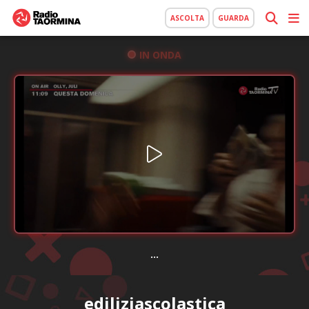
ASCOLTA
GUARDA
IN ONDA
...
ediliziascolastica