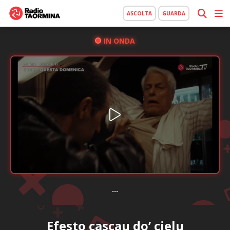
ASCOLTA
GUARDA
IN ONDA
...
Efesto cascau do’ cielu