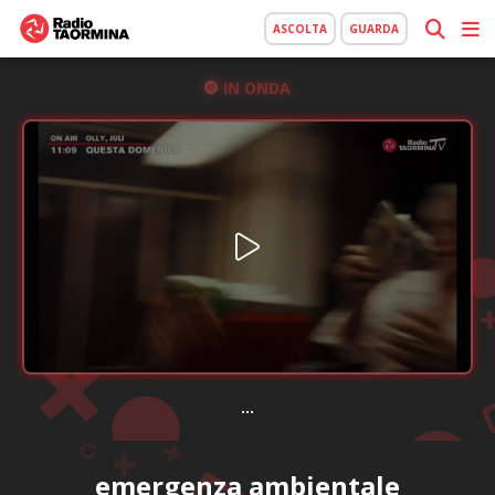
ASCOLTA
GUARDA
IN ONDA
...
emergenza ambientale