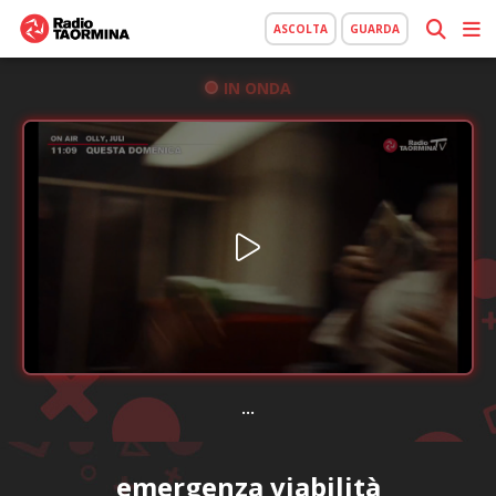
ASCOLTA
GUARDA
IN ONDA
...
emergenza viabilità