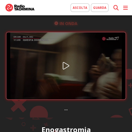
ASCOLTA
GUARDA
IN ONDA
...
Enogastromia