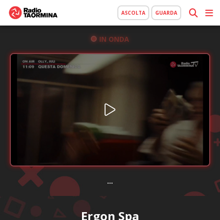
ASCOLTA
GUARDA
IN ONDA
...
Ergon Spa