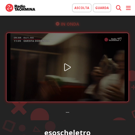
ASCOLTA
GUARDA
IN ONDA
...
esoscheletro