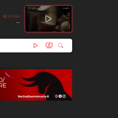
IN ONDA
...