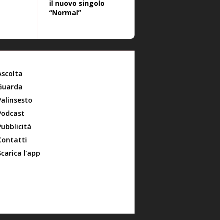
il nuovo singolo
“Normal”
Ascolta
Guarda
Palinsesto
Podcast
Pubblicità
Contatti
Scarica l’app