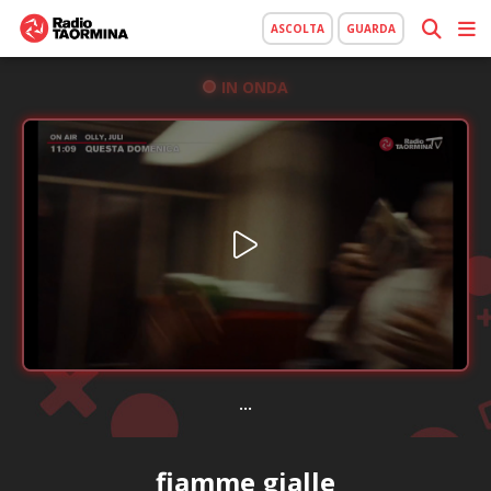
ASCOLTA
GUARDA
IN ONDA
...
fiamme gialle