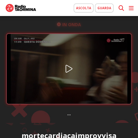
ASCOLTA
GUARDA
IN ONDA
...
mortecardiacaimprovvisa